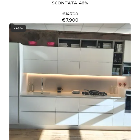
SCONTATA 46%
€14.700
€7.900
-49%