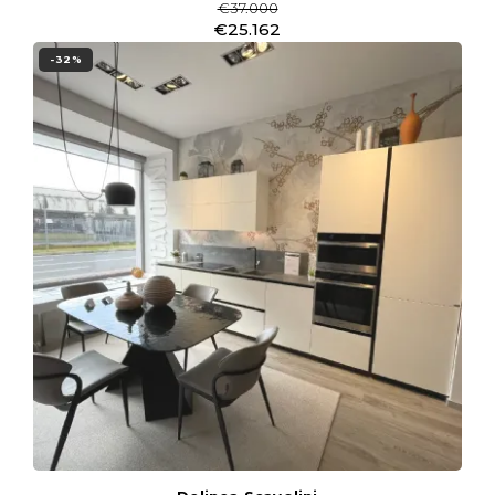
€37.000
€25.162
-32%