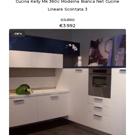
Cucina Kelly Mk 360c Moderna Bianca Net Cucine
Lineare Scontata 3
€5.890
€3.992
-58%