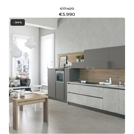
€17.420
€5.990
-34%